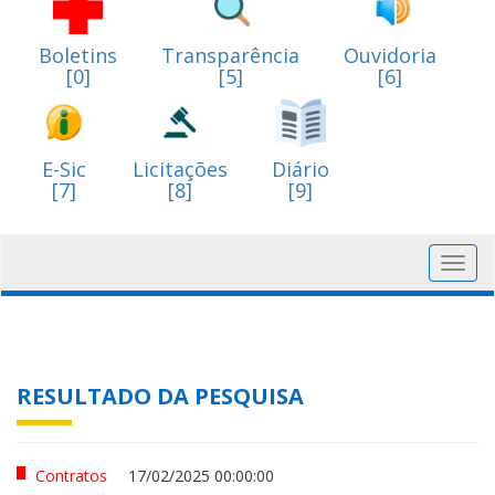
Boletins
Transparência
Ouvidoria
[0]
[5]
[6]
E-Sic
Licitações
Diário
[7]
[8]
[9]
Toggl
navig
RESULTADO DA PESQUISA
Contratos
17/02/2025 00:00:00