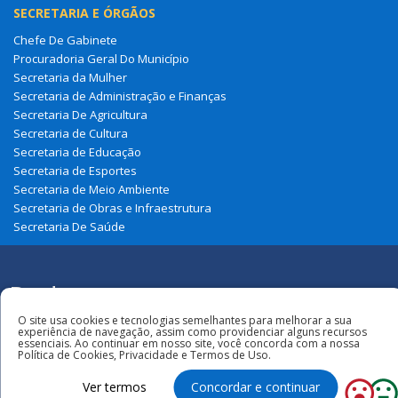
SECRETARIA E ÓRGÃOS
Chefe De Gabinete
Procuradoria Geral Do Município
Secretaria da Mulher
Secretaria de Administração e Finanças
Secretaria De Agricultura
Secretaria de Cultura
Secretaria de Educação
Secretaria de Esportes
Secretaria de Meio Ambiente
Secretaria de Obras e Infraestrutura
Secretaria De Saúde
Redes
Sociais
Todos os direitos reservados à Prefeitura
O site usa cookies e tecnologias semelhantes para melhorar a sua
experiência de navegação, assim como providenciar alguns recursos
Municipal de Lagoa Do Mato
essenciais. Ao continuar em nosso site, você concorda com a nossa
Política de Cookies, Privacidade e Termos de Uso.
Ver termos
Concordar e continuar