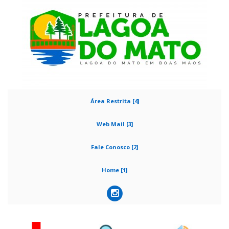
Área Restrita [4]
Web Mail [3]
Fale Conosco [2]
Home [1]